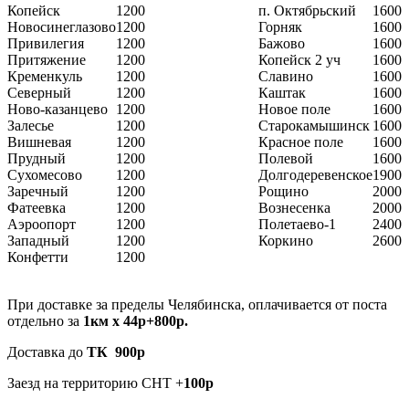
Копейск
1200
п. Октябрьский
1600
Новосинеглазово
1200
Горняк
1600
Привилегия
1200
Бажово
1600
Притяжение
1200
Копейск 2 уч
1600
Кременкуль
1200
Славино
1600
Северный
1200
Каштак
1600
Ново-казанцево
1200
Новое поле
1600
Залесье
1200
Старокамышинск
1600
Вишневая
1200
Красное поле
1600
Прудный
1200
Полевой
1600
Сухомесово
1200
Долгодеревенское
1900
Заречный
1200
Рощино
2000
Фатеевка
1200
Вознесенка
2000
Аэроопорт
1200
Полетаево-1
2400
Западный
1200
Коркино
2600
Конфетти
1200
При доставке за пределы Челябинска, оплачивается от поста
отдельно за
1км х 44р+800р.
Доставка до
ТК 900р
Заезд на территорию СНТ +
100р