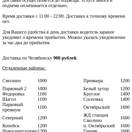
Доставка осуществляется до подъезда. Услуга заноса и
подъема оплачивается отдельно.
Время доставки с 11:00 - 22:00. Доставки к точному времени
нет.
Для Вашего удобства в день доставки водитель заранее
уведомит о времени прибытии. Можно указать уведомление
за час-два до прибытия.
Доставка по Челябинску
900 рублей
.
Отдаленные районы:
Смолино
1000
Премьера
1200
Парковый 2
1000
Белый хутор
1200
Федоровка
1100
Круглое
1400
Шагол
1100
Сосновка
1400
Парковый
1100
Октябрьский
1600
премиум
ЖД станция
Северный
1200
1600
Смолино
Копейск
1200
п. Октябрьский
1600
Новосинеглазово
1200
Горняк
1600