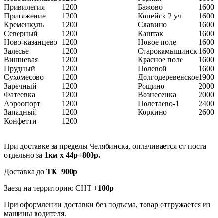
Привилегия
1200
Бажово
1600
Притяжение
1200
Копейск 2 уч
1600
Кременкуль
1200
Славино
1600
Северный
1200
Каштак
1600
Ново-казанцево
1200
Новое поле
1600
Залесье
1200
Старокамышинск
1600
Вишневая
1200
Красное поле
1600
Прудный
1200
Полевой
1600
Сухомесово
1200
Долгодеревенское
1900
Заречный
1200
Рощино
2000
Фатеевка
1200
Вознесенка
2000
Аэроопорт
1200
Полетаево-1
2400
Западный
1200
Коркино
2600
Конфетти
1200
При доставке за пределы Челябинска, оплачивается от поста
отдельно за
1км х 44р+800р.
Доставка до
ТК 900р
Заезд на территорию СНТ +
100р
При оформлении доставки без подъема, товар отгружается из
машины водителя.