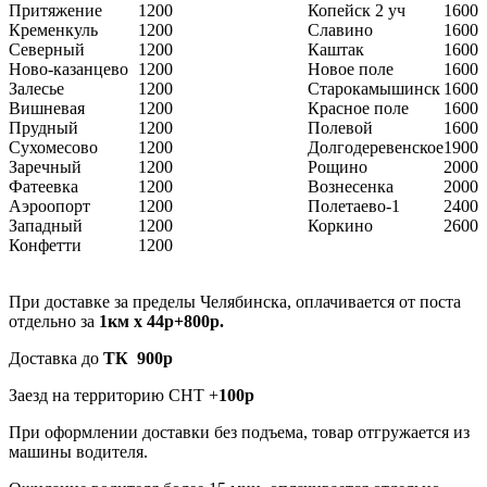
Притяжение
1200
Копейск 2 уч
1600
Кременкуль
1200
Славино
1600
Северный
1200
Каштак
1600
Ново-казанцево
1200
Новое поле
1600
Залесье
1200
Старокамышинск
1600
Вишневая
1200
Красное поле
1600
Прудный
1200
Полевой
1600
Сухомесово
1200
Долгодеревенское
1900
Заречный
1200
Рощино
2000
Фатеевка
1200
Вознесенка
2000
Аэроопорт
1200
Полетаево-1
2400
Западный
1200
Коркино
2600
Конфетти
1200
При доставке за пределы Челябинска, оплачивается от поста
отдельно за
1км х 44р+800р.
Доставка до
ТК 900р
Заезд на территорию СНТ +
100р
При оформлении доставки без подъема, товар отгружается из
машины водителя.