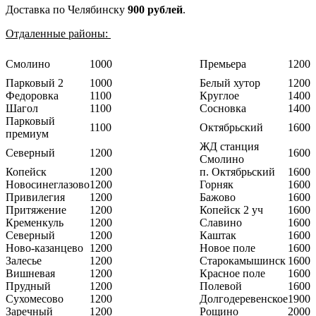
Доставка по Челябинску
900 рублей
.
Отдаленные районы:
Смолино
1000
Премьера
1200
Парковый 2
1000
Белый хутор
1200
Федоровка
1100
Круглое
1400
Шагол
1100
Сосновка
1400
Парковый
1100
Октябрьский
1600
премиум
ЖД станция
Северный
1200
1600
Смолино
Копейск
1200
п. Октябрьский
1600
Новосинеглазово
1200
Горняк
1600
Привилегия
1200
Бажово
1600
Притяжение
1200
Копейск 2 уч
1600
Кременкуль
1200
Славино
1600
Северный
1200
Каштак
1600
Ново-казанцево
1200
Новое поле
1600
Залесье
1200
Старокамышинск
1600
Вишневая
1200
Красное поле
1600
Прудный
1200
Полевой
1600
Сухомесово
1200
Долгодеревенское
1900
Заречный
1200
Рощино
2000