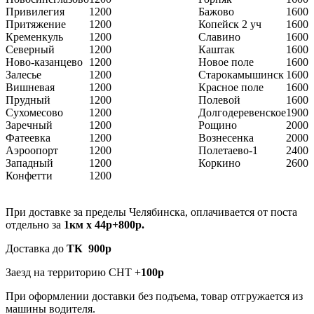
Привилегия
1200
Бажово
1600
Притяжение
1200
Копейск 2 уч
1600
Кременкуль
1200
Славино
1600
Северный
1200
Каштак
1600
Ново-казанцево
1200
Новое поле
1600
Залесье
1200
Старокамышинск
1600
Вишневая
1200
Красное поле
1600
Прудный
1200
Полевой
1600
Сухомесово
1200
Долгодеревенское
1900
Заречный
1200
Рощино
2000
Фатеевка
1200
Вознесенка
2000
Аэроопорт
1200
Полетаево-1
2400
Западный
1200
Коркино
2600
Конфетти
1200
При доставке за пределы Челябинска, оплачивается от поста
отдельно за
1км х 44р+800р.
Доставка до
ТК 900р
Заезд на территорию СНТ +
100р
При оформлении доставки без подъема, товар отгружается из
машины водителя.