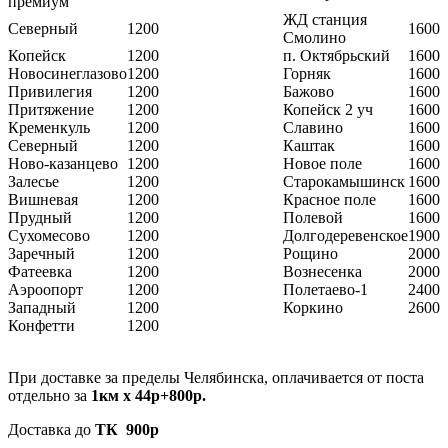
премиум
ЖД станция
Северный
1200
1600
Смолино
Копейск
1200
п. Октябрьский
1600
Новосинеглазово
1200
Горняк
1600
Привилегия
1200
Бажово
1600
Притяжение
1200
Копейск 2 уч
1600
Кременкуль
1200
Славино
1600
Северный
1200
Каштак
1600
Ново-казанцево
1200
Новое поле
1600
Залесье
1200
Старокамышинск
1600
Вишневая
1200
Красное поле
1600
Прудный
1200
Полевой
1600
Сухомесово
1200
Долгодеревенское
1900
Заречный
1200
Рощино
2000
Фатеевка
1200
Вознесенка
2000
Аэроопорт
1200
Полетаево-1
2400
Западный
1200
Коркино
2600
Конфетти
1200
При доставке за пределы Челябинска, оплачивается от поста
отдельно за
1км х 44р+800р.
Доставка до
ТК 900р