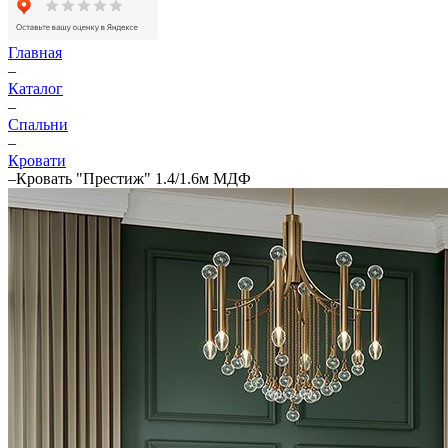
Главная
–
Каталог
–
Спальни
–
Кровати
–
Кровать "Престиж" 1.4/1.6м МДФ