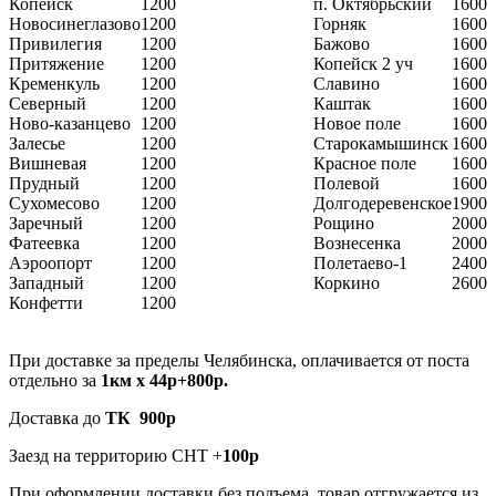
Копейск
1200
п. Октябрьский
1600
Новосинеглазово
1200
Горняк
1600
Привилегия
1200
Бажово
1600
Притяжение
1200
Копейск 2 уч
1600
Кременкуль
1200
Славино
1600
Северный
1200
Каштак
1600
Ново-казанцево
1200
Новое поле
1600
Залесье
1200
Старокамышинск
1600
Вишневая
1200
Красное поле
1600
Прудный
1200
Полевой
1600
Сухомесово
1200
Долгодеревенское
1900
Заречный
1200
Рощино
2000
Фатеевка
1200
Вознесенка
2000
Аэроопорт
1200
Полетаево-1
2400
Западный
1200
Коркино
2600
Конфетти
1200
При доставке за пределы Челябинска, оплачивается от поста
отдельно за
1км х 44р+800р.
Доставка до
ТК 900р
Заезд на территорию СНТ +
100р
При оформлении доставки без подъема, товар отгружается из