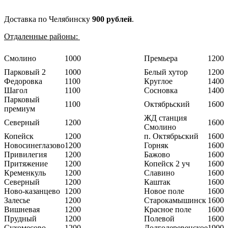
Доставка по Челябинску
900 рублей
.
Отдаленные районы:
Смолино
1000
Премьера
1200
Парковый 2
1000
Белый хутор
1200
Федоровка
1100
Круглое
1400
Шагол
1100
Сосновка
1400
Парковый
1100
Октябрьский
1600
премиум
ЖД станция
Северный
1200
1600
Смолино
Копейск
1200
п. Октябрьский
1600
Новосинеглазово
1200
Горняк
1600
Привилегия
1200
Бажово
1600
Притяжение
1200
Копейск 2 уч
1600
Кременкуль
1200
Славино
1600
Северный
1200
Каштак
1600
Ново-казанцево
1200
Новое поле
1600
Залесье
1200
Старокамышинск
1600
Вишневая
1200
Красное поле
1600
Прудный
1200
Полевой
1600
Сухомесово
1200
Долгодеревенское
1900