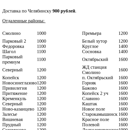
Доставка по Челябинску
900 рублей
.
Отдаленные районы:
Смолино
1000
Премьера
1200
Парковый 2
1000
Белый хутор
1200
Федоровка
1100
Круглое
1400
Шагол
1100
Сосновка
1400
Парковый
1100
Октябрьский
1600
премиум
ЖД станция
Северный
1200
1600
Смолино
Копейск
1200
п. Октябрьский
1600
Новосинеглазово
1200
Горняк
1600
Привилегия
1200
Бажово
1600
Притяжение
1200
Копейск 2 уч
1600
Кременкуль
1200
Славино
1600
Северный
1200
Каштак
1600
Ново-казанцево
1200
Новое поле
1600
Залесье
1200
Старокамышинск
1600
Вишневая
1200
Красное поле
1600
Прудный
1200
Полевой
1600
Сухомесово
1200
Долгодеревенское
1900