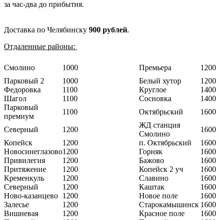
за час-два до прибытия.
Доставка по Челябинску
900 рублей
.
Отдаленные районы:
Смолино
1000
Премьера
1200
Парковый 2
1000
Белый хутор
1200
Федоровка
1100
Круглое
1400
Шагол
1100
Сосновка
1400
Парковый
1100
Октябрьский
1600
премиум
ЖД станция
Северный
1200
1600
Смолино
Копейск
1200
п. Октябрьский
1600
Новосинеглазово
1200
Горняк
1600
Привилегия
1200
Бажово
1600
Притяжение
1200
Копейск 2 уч
1600
Кременкуль
1200
Славино
1600
Северный
1200
Каштак
1600
Ново-казанцево
1200
Новое поле
1600
Залесье
1200
Старокамышинск
1600
Вишневая
1200
Красное поле
1600