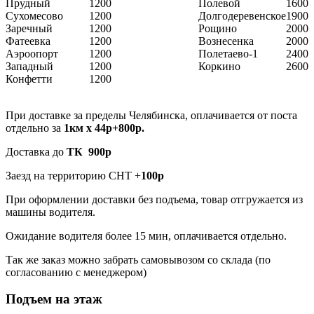
Прудный
1200
Полевой
1600
Сухомесово
1200
Долгодеревенское
1900
Заречный
1200
Рощино
2000
Фатеевка
1200
Вознесенка
2000
Аэроопорт
1200
Полетаево-1
2400
Западный
1200
Коркино
2600
Конфетти
1200
При доставке за пределы Челябинска, оплачивается от поста
отдельно за
1км х 44р+800р.
Доставка до
ТК 900р
Заезд на территорию СНТ +
100р
При оформлении доставки без подъема, товар отгружается из
машины водителя.
Ожидание водителя более 15 мин, оплачивается отдельно.
Так же заказ можно забрать самовывозом со склада (по
согласованию с менеджером)
Подъем на этаж