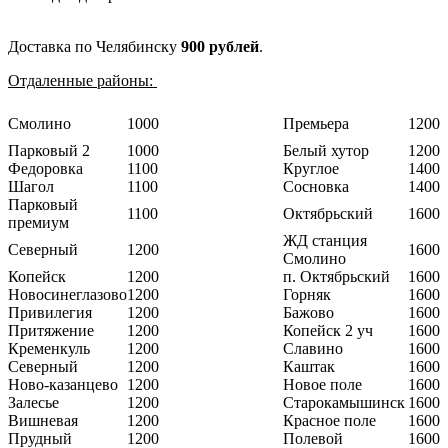
Доставка по Челябинску
900 рублей
.
Отдаленные районы:
Смолино
1000
Премьера
1200
Парковый 2
1000
Белый хутор
1200
Федоровка
1100
Круглое
1400
Шагол
1100
Сосновка
1400
Парковый
1100
Октябрьский
1600
премиум
ЖД станция
Северный
1200
1600
Смолино
Копейск
1200
п. Октябрьский
1600
Новосинеглазово
1200
Горняк
1600
Привилегия
1200
Бажово
1600
Притяжение
1200
Копейск 2 уч
1600
Кременкуль
1200
Славино
1600
Северный
1200
Каштак
1600
Ново-казанцево
1200
Новое поле
1600
Залесье
1200
Старокамышинск
1600
Вишневая
1200
Красное поле
1600
Прудный
1200
Полевой
1600