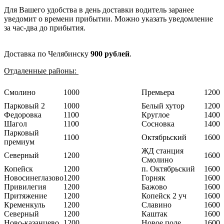
Для Вашего удобства в день доставки водитель заранее
уведомит о времени прибытии. Можно указать уведомление
за час-два до прибытия.
Доставка по Челябинску
900 рублей
.
Отдаленные районы:
Смолино
1000
Премьера
1200
Парковый 2
1000
Белый хутор
1200
Федоровка
1100
Круглое
1400
Шагол
1100
Сосновка
1400
Парковый
1100
Октябрьский
1600
премиум
ЖД станция
Северный
1200
1600
Смолино
Копейск
1200
п. Октябрьский
1600
Новосинеглазово
1200
Горняк
1600
Привилегия
1200
Бажово
1600
Притяжение
1200
Копейск 2 уч
1600
Кременкуль
1200
Славино
1600
Северный
1200
Каштак
1600
Ново-казанцево
1200
Новое поле
1600