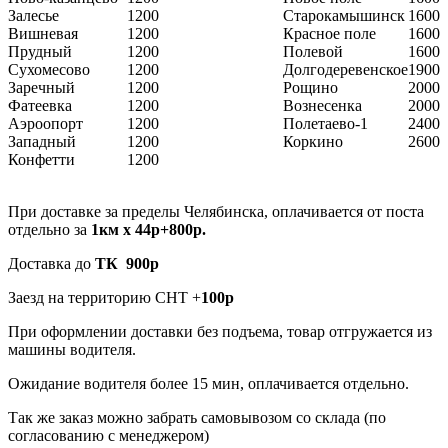
Залесье
1200
Старокамышинск
1600
Вишневая
1200
Красное поле
1600
Прудный
1200
Полевой
1600
Сухомесово
1200
Долгодеревенское
1900
Заречный
1200
Рощино
2000
Фатеевка
1200
Вознесенка
2000
Аэроопорт
1200
Полетаево-1
2400
Западный
1200
Коркино
2600
Конфетти
1200
При доставке за пределы Челябинска, оплачивается от поста
отдельно за
1км х 44р+800р.
Доставка до
ТК 900р
Заезд на территорию СНТ +
100р
При оформлении доставки без подъема, товар отгружается из
машины водителя.
Ожидание водителя более 15 мин, оплачивается отдельно.
Так же заказ можно забрать самовывозом со склада (по
согласованию с менеджером)