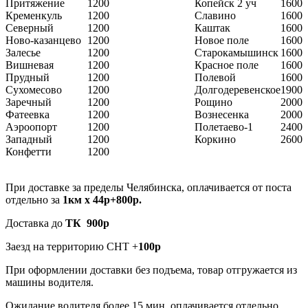
Притяжение
1200
Копейск 2 уч
1600
Кременкуль
1200
Славино
1600
Северный
1200
Каштак
1600
Ново-казанцево
1200
Новое поле
1600
Залесье
1200
Старокамышинск
1600
Вишневая
1200
Красное поле
1600
Прудный
1200
Полевой
1600
Сухомесово
1200
Долгодеревенское
1900
Заречный
1200
Рощино
2000
Фатеевка
1200
Вознесенка
2000
Аэроопорт
1200
Полетаево-1
2400
Западный
1200
Коркино
2600
Конфетти
1200
При доставке за пределы Челябинска, оплачивается от поста
отдельно за
1км х 44р+800р.
Доставка до
ТК 900р
Заезд на территорию СНТ +
100р
При оформлении доставки без подъема, товар отгружается из
машины водителя.
Ожидание водителя более 15 мин, оплачивается отдельно.