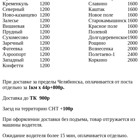
Кременкуль
1200
Славино
1600
Северный
1200
Каштак
1600
Ново-казанцево
1200
Новое поле
1600
Залесье
1200
Старокамышинск
1600
Вишневая
1200
Красное поле
1600
Прудный
1200
Полевой
1600
Сухомесово
1200
Долгодеревенское
1900
Заречный
1200
Рощино
2000
Фатеевка
1200
Вознесенка
2000
Аэроопорт
1200
Полетаево-1
2400
Западный
1200
Коркино
2600
Конфетти
1200
При доставке за пределы Челябинска, оплачивается от поста
отдельно за
1км х 44р+800р.
Доставка до
ТК 900р
Заезд на территорию СНТ +
100р
При оформлении доставки без подъема, товар отгружается из
машины водителя.
Ожидание водителя более 15 мин, оплачивается отдельно.