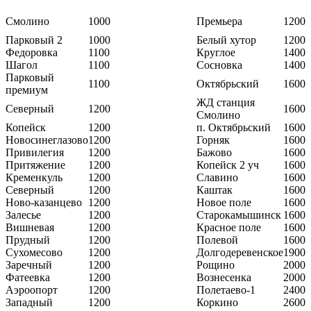
Смолино
1000
Премьера
1200
Парковый 2
1000
Белый хутор
1200
Федоровка
1100
Круглое
1400
Шагол
1100
Сосновка
1400
Парковый
1100
Октябрьский
1600
премиум
ЖД станция
Северный
1200
1600
Смолино
Копейск
1200
п. Октябрьский
1600
Новосинеглазово
1200
Горняк
1600
Привилегия
1200
Бажово
1600
Притяжение
1200
Копейск 2 уч
1600
Кременкуль
1200
Славино
1600
Северный
1200
Каштак
1600
Ново-казанцево
1200
Новое поле
1600
Залесье
1200
Старокамышинск
1600
Вишневая
1200
Красное поле
1600
Прудный
1200
Полевой
1600
Сухомесово
1200
Долгодеревенское
1900
Заречный
1200
Рощино
2000
Фатеевка
1200
Вознесенка
2000
Аэроопорт
1200
Полетаево-1
2400
Западный
1200
Коркино
2600