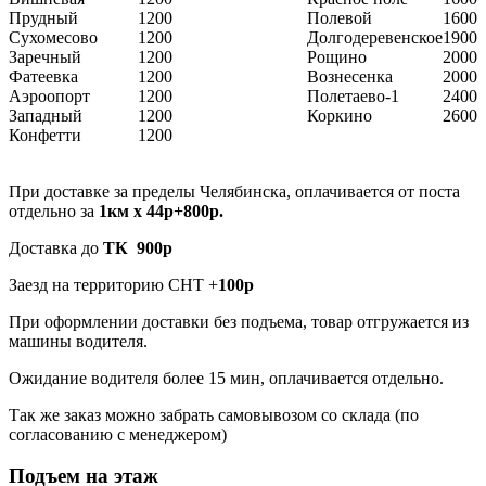
Прудный
1200
Полевой
1600
Сухомесово
1200
Долгодеревенское
1900
Заречный
1200
Рощино
2000
Фатеевка
1200
Вознесенка
2000
Аэроопорт
1200
Полетаево-1
2400
Западный
1200
Коркино
2600
Конфетти
1200
При доставке за пределы Челябинска, оплачивается от поста
отдельно за
1км х 44р+800р.
Доставка до
ТК 900р
Заезд на территорию СНТ +
100р
При оформлении доставки без подъема, товар отгружается из
машины водителя.
Ожидание водителя более 15 мин, оплачивается отдельно.
Так же заказ можно забрать самовывозом со склада (по
согласованию с менеджером)
Подъем на этаж