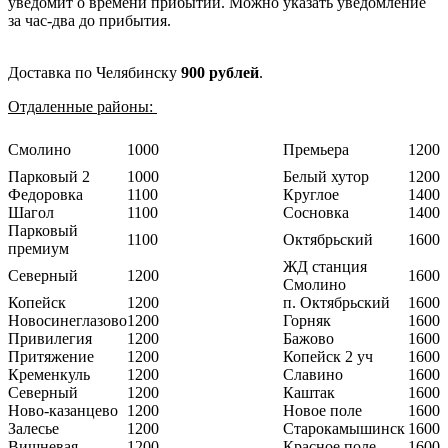
уведомит о времени прибытии. Можно указать уведомление
за час-два до прибытия.
Доставка по Челябинску
900 рублей
.
Отдаленные районы:
Смолино
1000
Премьера
1200
Парковый 2
1000
Белый хутор
1200
Федоровка
1100
Круглое
1400
Шагол
1100
Сосновка
1400
Парковый
1100
Октябрьский
1600
премиум
ЖД станция
Северный
1200
1600
Смолино
Копейск
1200
п. Октябрьский
1600
Новосинеглазово
1200
Горняк
1600
Привилегия
1200
Бажово
1600
Притяжение
1200
Копейск 2 уч
1600
Кременкуль
1200
Славино
1600
Северный
1200
Каштак
1600
Ново-казанцево
1200
Новое поле
1600
Залесье
1200
Старокамышинск
1600
Вишневая
1200
Красное поле
1600