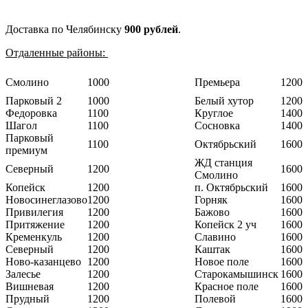
Доставка по Челябинску
900 рублей
.
Отдаленные районы:
Смолино
1000
Премьера
1200
Парковый 2
1000
Белый хутор
1200
Федоровка
1100
Круглое
1400
Шагол
1100
Сосновка
1400
Парковый
1100
Октябрьский
1600
премиум
ЖД станция
Северный
1200
1600
Смолино
Копейск
1200
п. Октябрьский
1600
Новосинеглазово
1200
Горняк
1600
Привилегия
1200
Бажово
1600
Притяжение
1200
Копейск 2 уч
1600
Кременкуль
1200
Славино
1600
Северный
1200
Каштак
1600
Ново-казанцево
1200
Новое поле
1600
Залесье
1200
Старокамышинск
1600
Вишневая
1200
Красное поле
1600
Прудный
1200
Полевой
1600