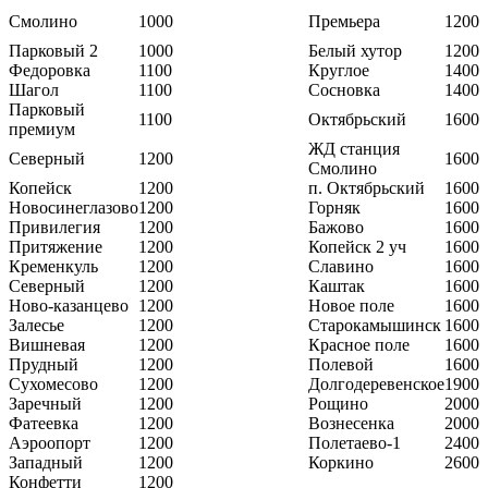
Смолино
1000
Премьера
1200
Парковый 2
1000
Белый хутор
1200
Федоровка
1100
Круглое
1400
Шагол
1100
Сосновка
1400
Парковый
1100
Октябрьский
1600
премиум
ЖД станция
Северный
1200
1600
Смолино
Копейск
1200
п. Октябрьский
1600
Новосинеглазово
1200
Горняк
1600
Привилегия
1200
Бажово
1600
Притяжение
1200
Копейск 2 уч
1600
Кременкуль
1200
Славино
1600
Северный
1200
Каштак
1600
Ново-казанцево
1200
Новое поле
1600
Залесье
1200
Старокамышинск
1600
Вишневая
1200
Красное поле
1600
Прудный
1200
Полевой
1600
Сухомесово
1200
Долгодеревенское
1900
Заречный
1200
Рощино
2000
Фатеевка
1200
Вознесенка
2000
Аэроопорт
1200
Полетаево-1
2400
Западный
1200
Коркино
2600
Конфетти
1200