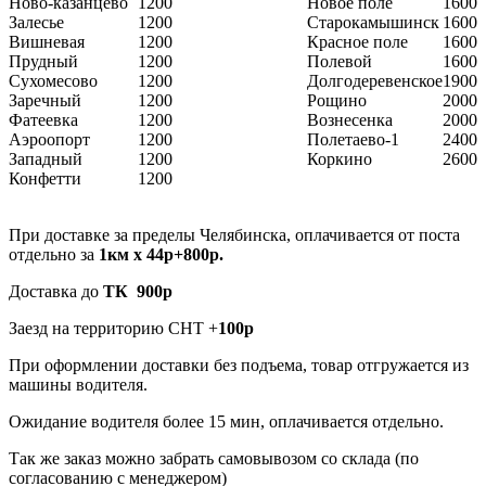
Ново-казанцево
1200
Новое поле
1600
Залесье
1200
Старокамышинск
1600
Вишневая
1200
Красное поле
1600
Прудный
1200
Полевой
1600
Сухомесово
1200
Долгодеревенское
1900
Заречный
1200
Рощино
2000
Фатеевка
1200
Вознесенка
2000
Аэроопорт
1200
Полетаево-1
2400
Западный
1200
Коркино
2600
Конфетти
1200
При доставке за пределы Челябинска, оплачивается от поста
отдельно за
1км х 44р+800р.
Доставка до
ТК 900р
Заезд на территорию СНТ +
100р
При оформлении доставки без подъема, товар отгружается из
машины водителя.
Ожидание водителя более 15 мин, оплачивается отдельно.
Так же заказ можно забрать самовывозом со склада (по
согласованию с менеджером)