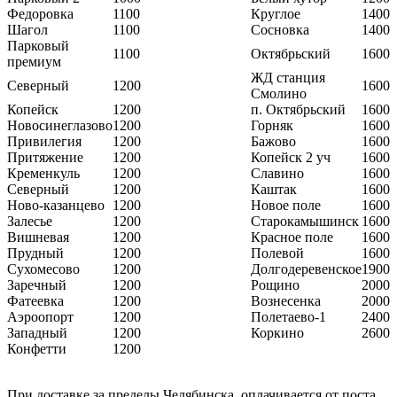
Федоровка
1100
Круглое
1400
Шагол
1100
Сосновка
1400
Парковый
1100
Октябрьский
1600
премиум
ЖД станция
Северный
1200
1600
Смолино
Копейск
1200
п. Октябрьский
1600
Новосинеглазово
1200
Горняк
1600
Привилегия
1200
Бажово
1600
Притяжение
1200
Копейск 2 уч
1600
Кременкуль
1200
Славино
1600
Северный
1200
Каштак
1600
Ново-казанцево
1200
Новое поле
1600
Залесье
1200
Старокамышинск
1600
Вишневая
1200
Красное поле
1600
Прудный
1200
Полевой
1600
Сухомесово
1200
Долгодеревенское
1900
Заречный
1200
Рощино
2000
Фатеевка
1200
Вознесенка
2000
Аэроопорт
1200
Полетаево-1
2400
Западный
1200
Коркино
2600
Конфетти
1200
При доставке за пределы Челябинска, оплачивается от поста