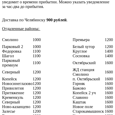
уведомит о времени прибытии. Можно указать уведомление
за час-два до прибытия.
Доставка по Челябинску
900 рублей
.
Отдаленные районы:
Смолино
1000
Премьера
1200
Парковый 2
1000
Белый хутор
1200
Федоровка
1100
Круглое
1400
Шагол
1100
Сосновка
1400
Парковый
1100
Октябрьский
1600
премиум
ЖД станция
Северный
1200
1600
Смолино
Копейск
1200
п. Октябрьский
1600
Новосинеглазово
1200
Горняк
1600
Привилегия
1200
Бажово
1600
Притяжение
1200
Копейск 2 уч
1600
Кременкуль
1200
Славино
1600
Северный
1200
Каштак
1600
Ново-казанцево
1200
Новое поле
1600
Залесье
1200
Старокамышинск
1600