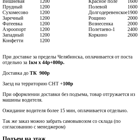
Вишневая
1200
Красное поле
1600
Прудный
1200
Полевой
1600
Сухомесово
1200
Долгодеревенское
1900
Заречный
1200
Рощино
2000
Фатеевка
1200
Вознесенка
2000
Аэроопорт
1200
Полетаево-1
2400
Западный
1200
Коркино
2600
Конфетти
1200
При доставке за пределы Челябинска, оплачивается от поста
отдельно за
1км х 44р+800р.
Доставка до
ТК 900р
Заезд на территорию СНТ +
100р
При оформлении доставки без подъема, товар отгружается из
машины водителя.
Ожидание водителя более 15 мин, оплачивается отдельно.
Так же заказ можно забрать самовывозом со склада (по
согласованию с менеджером)
Подъем на этаж