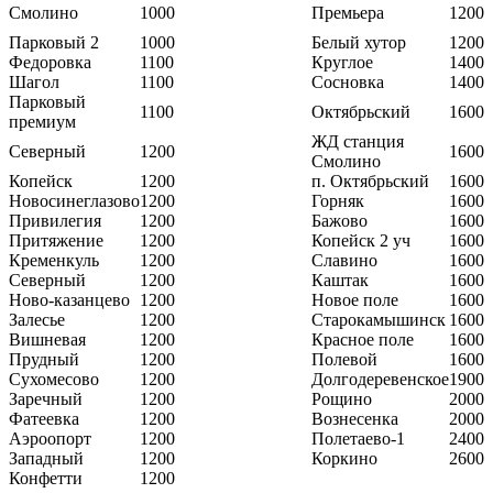
Смолино
1000
Премьера
1200
Парковый 2
1000
Белый хутор
1200
Федоровка
1100
Круглое
1400
Шагол
1100
Сосновка
1400
Парковый
1100
Октябрьский
1600
премиум
ЖД станция
Северный
1200
1600
Смолино
Копейск
1200
п. Октябрьский
1600
Новосинеглазово
1200
Горняк
1600
Привилегия
1200
Бажово
1600
Притяжение
1200
Копейск 2 уч
1600
Кременкуль
1200
Славино
1600
Северный
1200
Каштак
1600
Ново-казанцево
1200
Новое поле
1600
Залесье
1200
Старокамышинск
1600
Вишневая
1200
Красное поле
1600
Прудный
1200
Полевой
1600
Сухомесово
1200
Долгодеревенское
1900
Заречный
1200
Рощино
2000
Фатеевка
1200
Вознесенка
2000
Аэроопорт
1200
Полетаево-1
2400
Западный
1200
Коркино
2600
Конфетти
1200