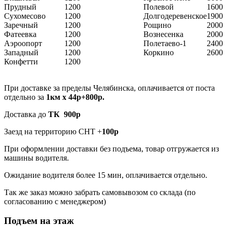
Прудный
1200
Полевой
1600
Сухомесово
1200
Долгодеревенское
1900
Заречный
1200
Рощино
2000
Фатеевка
1200
Вознесенка
2000
Аэроопорт
1200
Полетаево-1
2400
Западный
1200
Коркино
2600
Конфетти
1200
При доставке за пределы Челябинска, оплачивается от поста
отдельно за
1км х 44р+800р.
Доставка до
ТК 900р
Заезд на территорию СНТ +
100р
При оформлении доставки без подъема, товар отгружается из
машины водителя.
Ожидание водителя более 15 мин, оплачивается отдельно.
Так же заказ можно забрать самовывозом со склада (по
согласованию с менеджером)
Подъем на этаж