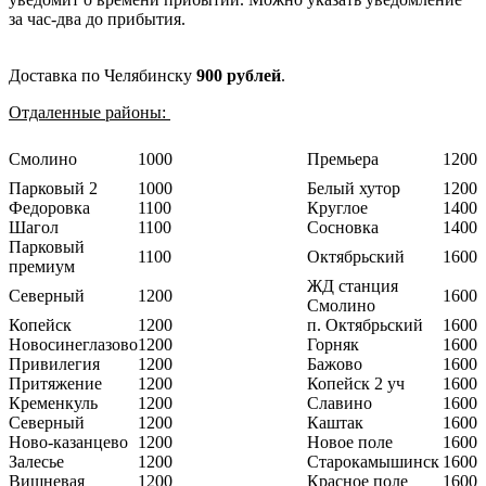
за час-два до прибытия.
Доставка по Челябинску
900 рублей
.
Отдаленные районы:
Смолино
1000
Премьера
1200
Парковый 2
1000
Белый хутор
1200
Федоровка
1100
Круглое
1400
Шагол
1100
Сосновка
1400
Парковый
1100
Октябрьский
1600
премиум
ЖД станция
Северный
1200
1600
Смолино
Копейск
1200
п. Октябрьский
1600
Новосинеглазово
1200
Горняк
1600
Привилегия
1200
Бажово
1600
Притяжение
1200
Копейск 2 уч
1600
Кременкуль
1200
Славино
1600
Северный
1200
Каштак
1600
Ново-казанцево
1200
Новое поле
1600
Залесье
1200
Старокамышинск
1600
Вишневая
1200
Красное поле
1600