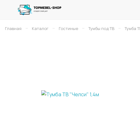
–
–
–
–
Главная
Каталог
Гостиные
Тумбы под ТВ
Тумба Т