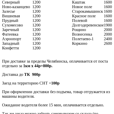
Северный
1200
Каштак
1600
Ново-казанцево
1200
Новое поле
1600
Залесье
1200
Старокамышинск
1600
Вишневая
1200
Красное поле
1600
Прудный
1200
Полевой
1600
Сухомесово
1200
Долгодеревенское
1900
Заречный
1200
Рощино
2000
Фатеевка
1200
Вознесенка
2000
Аэроопорт
1200
Полетаево-1
2400
Западный
1200
Коркино
2600
Конфетти
1200
При доставке за пределы Челябинска, оплачивается от поста
отдельно за
1км х 44р+800р.
Доставка до
ТК 900р
Заезд на территорию СНТ +
100р
При оформлении доставки без подъема, товар отгружается из
машины водителя.
Ожидание водителя более 15 мин, оплачивается отдельно.
Так же заказ можно забрать самовывозом со склада (по