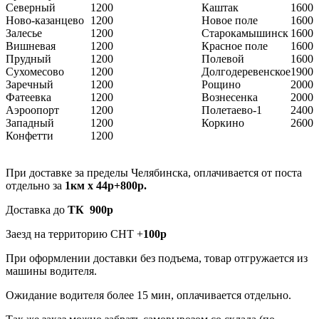
Северный
1200
Каштак
1600
Ново-казанцево
1200
Новое поле
1600
Залесье
1200
Старокамышинск
1600
Вишневая
1200
Красное поле
1600
Прудный
1200
Полевой
1600
Сухомесово
1200
Долгодеревенское
1900
Заречный
1200
Рощино
2000
Фатеевка
1200
Вознесенка
2000
Аэроопорт
1200
Полетаево-1
2400
Западный
1200
Коркино
2600
Конфетти
1200
При доставке за пределы Челябинска, оплачивается от поста
отдельно за
1км х 44р+800р.
Доставка до
ТК 900р
Заезд на территорию СНТ +
100р
При оформлении доставки без подъема, товар отгружается из
машины водителя.
Ожидание водителя более 15 мин, оплачивается отдельно.