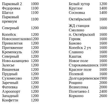
Парковый 2
1000
Белый хутор
1200
Федоровка
1100
Круглое
1400
Шагол
1100
Сосновка
1400
Парковый
1100
Октябрьский
1600
премиум
ЖД станция
Северный
1200
1600
Смолино
Копейск
1200
п. Октябрьский
1600
Новосинеглазово
1200
Горняк
1600
Привилегия
1200
Бажово
1600
Притяжение
1200
Копейск 2 уч
1600
Кременкуль
1200
Славино
1600
Северный
1200
Каштак
1600
Ново-казанцево
1200
Новое поле
1600
Залесье
1200
Старокамышинск
1600
Вишневая
1200
Красное поле
1600
Прудный
1200
Полевой
1600
Сухомесово
1200
Долгодеревенское
1900
Заречный
1200
Рощино
2000
Фатеевка
1200
Вознесенка
2000
Аэроопорт
1200
Полетаево-1
2400
Западный
1200
Коркино
2600
Конфетти
1200