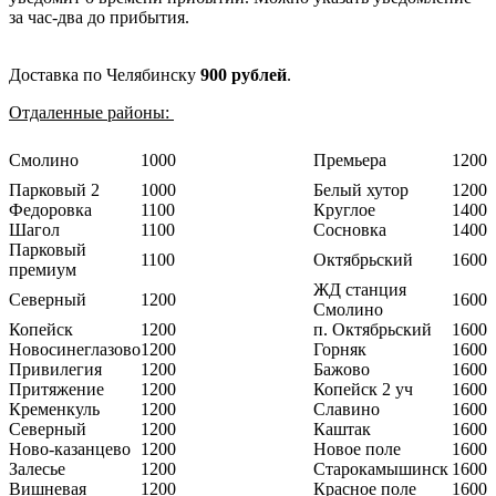
за час-два до прибытия.
Доставка по Челябинску
900 рублей
.
Отдаленные районы:
Смолино
1000
Премьера
1200
Парковый 2
1000
Белый хутор
1200
Федоровка
1100
Круглое
1400
Шагол
1100
Сосновка
1400
Парковый
1100
Октябрьский
1600
премиум
ЖД станция
Северный
1200
1600
Смолино
Копейск
1200
п. Октябрьский
1600
Новосинеглазово
1200
Горняк
1600
Привилегия
1200
Бажово
1600
Притяжение
1200
Копейск 2 уч
1600
Кременкуль
1200
Славино
1600
Северный
1200
Каштак
1600
Ново-казанцево
1200
Новое поле
1600
Залесье
1200
Старокамышинск
1600
Вишневая
1200
Красное поле
1600