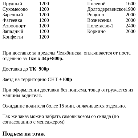
Прудный
1200
Полевой
1600
Сухомесово
1200
Долгодеревенское
1900
Заречный
1200
Рощино
2000
Фатеевка
1200
Вознесенка
2000
Аэроопорт
1200
Полетаево-1
2400
Западный
1200
Коркино
2600
Конфетти
1200
При доставке за пределы Челябинска, оплачивается от поста
отдельно за
1км х 44р+800р.
Доставка до
ТК 900р
Заезд на территорию СНТ +
100р
При оформлении доставки без подъема, товар отгружается из
машины водителя.
Ожидание водителя более 15 мин, оплачивается отдельно.
Так же заказ можно забрать самовывозом со склада (по
согласованию с менеджером)
Подъем на этаж