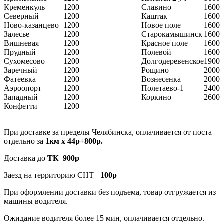
Кременкуль
1200
Славино
1600
Северный
1200
Каштак
1600
Ново-казанцево
1200
Новое поле
1600
Залесье
1200
Старокамышинск
1600
Вишневая
1200
Красное поле
1600
Прудный
1200
Полевой
1600
Сухомесово
1200
Долгодеревенское
1900
Заречный
1200
Рощино
2000
Фатеевка
1200
Вознесенка
2000
Аэроопорт
1200
Полетаево-1
2400
Западный
1200
Коркино
2600
Конфетти
1200
При доставке за пределы Челябинска, оплачивается от поста
отдельно за
1км х 44р+800р.
Доставка до
ТК 900р
Заезд на территорию СНТ +
100р
При оформлении доставки без подъема, товар отгружается из
машины водителя.
Ожидание водителя более 15 мин, оплачивается отдельно.