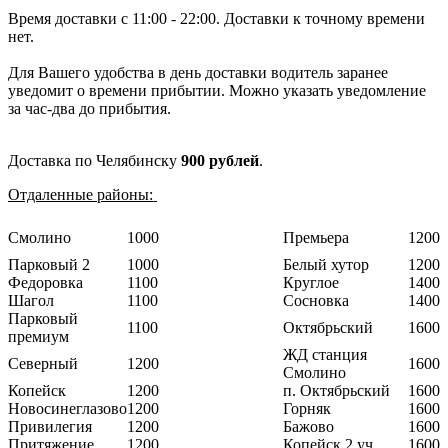
Время доставки с 11:00 - 22:00. Доставки к точному времени
нет.
Для Вашего удобства в день доставки водитель заранее
уведомит о времени прибытии. Можно указать уведомление
за час-два до прибытия.
Доставка по Челябинску
900 рублей
.
Отдаленные районы:
Смолино
1000
Премьера
1200
Парковый 2
1000
Белый хутор
1200
Федоровка
1100
Круглое
1400
Шагол
1100
Сосновка
1400
Парковый
1100
Октябрьский
1600
премиум
ЖД станция
Северный
1200
1600
Смолино
Копейск
1200
п. Октябрьский
1600
Новосинеглазово
1200
Горняк
1600
Привилегия
1200
Бажово
1600
Притяжение
1200
Копейск 2 уч
1600