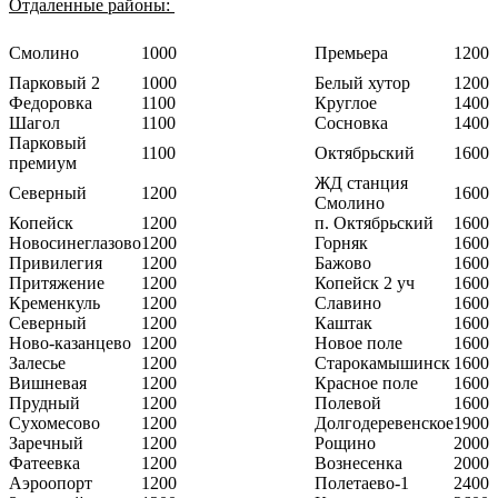
Отдаленные районы:
Смолино
1000
Премьера
1200
Парковый 2
1000
Белый хутор
1200
Федоровка
1100
Круглое
1400
Шагол
1100
Сосновка
1400
Парковый
1100
Октябрьский
1600
премиум
ЖД станция
Северный
1200
1600
Смолино
Копейск
1200
п. Октябрьский
1600
Новосинеглазово
1200
Горняк
1600
Привилегия
1200
Бажово
1600
Притяжение
1200
Копейск 2 уч
1600
Кременкуль
1200
Славино
1600
Северный
1200
Каштак
1600
Ново-казанцево
1200
Новое поле
1600
Залесье
1200
Старокамышинск
1600
Вишневая
1200
Красное поле
1600
Прудный
1200
Полевой
1600
Сухомесово
1200
Долгодеревенское
1900
Заречный
1200
Рощино
2000
Фатеевка
1200
Вознесенка
2000
Аэроопорт
1200
Полетаево-1
2400